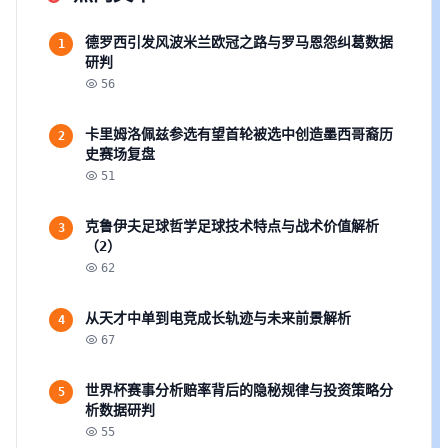
德罗西引发风波米兰欧冠之路与罗马恩怨纠葛数据
1
研判
56
卡里姆洛佩兹参选有望首轮被选中创造墨西哥裔历
2
史赛场复盘
51
克鲁伊夫足球哲学足球技术特点与战术价值解析
3
（2）
62
从天才中单到电竞成长轨迹与未来前景解析
4
67
世界杯赛事分析赔率背后的隐秘规律与投资策略分
5
析数据研判
55