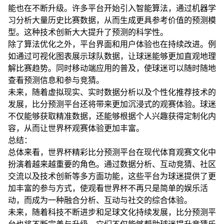
能也在不断升级。许多平台开始引入智能算法，通过机器学
习分析大量历史比赛数据，从而生成更具参考价值的预测模
型。这种技术创新大大提升了预测的科学性。
除了算法优化之外，平台界面和用户体验也在持续改进。例
如通过可视化图表展示球队数据，让球迷能够更加直观地理
解比赛趋势。同时移动端应用的普及，使球迷可以随时随地
查看预测信息和参与竞猜。
未来，随着虚拟现实、实时数据分析以及个性化推荐技术的
发展，比分预测平台还将带来更加沉浸式的观赛体验。球迷
不仅能够获取精准数据，还能够根据个人兴趣获得定制化内
容，从而让世界杯观赛体验更加丰富。
总结：
总体来看，世界杯精彩比分预测平台在现代体育观赛文化中
扮演着越来越重要的角色。通过数据分析、互动竞猜、社区
交流以及技术创新等多方面功能，这些平台为球迷提供了更
加丰富的参与方式，使观看世界杯不再只是简单的娱乐活
动，而成为一种融合分析、互动与社交的综合体验。
未来，随着科技不断进步和足球文化持续发展，比分预测平