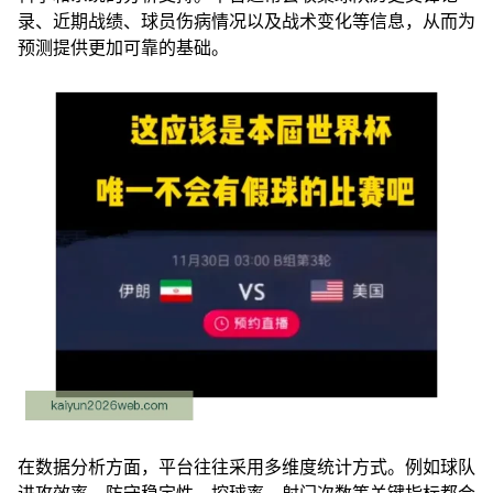
录、近期战绩、球员伤病情况以及战术变化等信息，从而为
预测提供更加可靠的基础。
在数据分析方面，平台往往采用多维度统计方式。例如球队